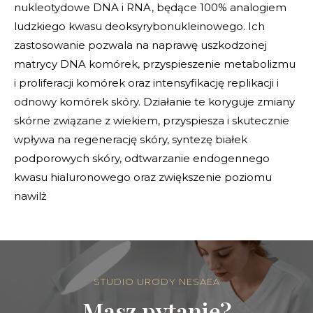
nukleotydowe DNA i RNA, będące 100% analogiem
ludzkiego kwasu deoksyrybonukleinowego. Ich
zastosowanie pozwala na naprawę uszkodzonej
matrycy DNA komórek, przyspieszenie metabolizmu
i proliferacji komórek oraz intensyfikację replikacji i
odnowy komórek skóry. Działanie te koryguje zmiany
skórne związane z wiekiem, przyspiesza i skutecznie
wpływa na regenerację skóry, syntezę białek
podporowych skóry, odtwarzanie endogennego
kwasu hialuronowego oraz zwiększenie poziomu
nawilż
STUDIO URODY NESAEA
Masz pytanie?