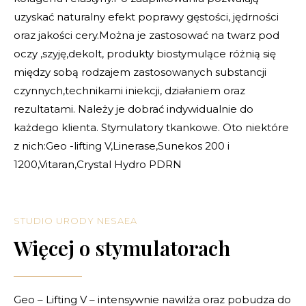
uzyskać naturalny efekt poprawy gęstości, jędrności
oraz jakości cery.Można je zastosować na twarz pod
oczy ,szyję,dekolt, produkty biostymulące różnią się
między sobą rodzajem zastosowanych substancji
czynnych,technikami iniekcji, działaniem oraz
rezultatami. Należy je dobrać indywidualnie do
każdego klienta. Stymulatory tkankowe. Oto niektóre
z nich:Geo -lifting V,Linerase,Sunekos 200 i
1200,Vitaran,Crystal Hydro PDRN
STUDIO URODY NESAEA
Więcej o stymulatorach
Geo – Lifting V – intensywnie nawilża oraz pobudza do